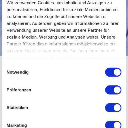
Wir verwenden Cookies, um Inhalte und Anzeigen zu
personalisieren, Funktionen für soziale Medien anbieten
zu können und die Zugriffe auf unsere Website zu
analysieren. Außerdem geben wir Informationen zu Ihrer
Verwendung unserer Website an unsere Partner für
soziale Medien, Werbung und Analysen weiter. Unsere
Partner führen diese Informationen möglicherweise mit
weiteren Daten zusammen, die Sie ihnen bereitgestellt
haben oder die sie im Rahmen Ihrer Nutzung der Dienste
gesammelt haben. Sie geben Einwilligung zu unseren
Einwilligungsauswahl
Cookies, wenn Sie unsere Webseite weiterhin nutzen.
KOSTENLOSES
Notwendig
WEBINAR
Präferenzen
AM 05.03.2021
Neuhauser Str. 15
Statistiken
80331 München
Fortbildungspunkte:
0
Marketing
Teilnahmegebühr:
0,00 €
zzgl. Mwst.