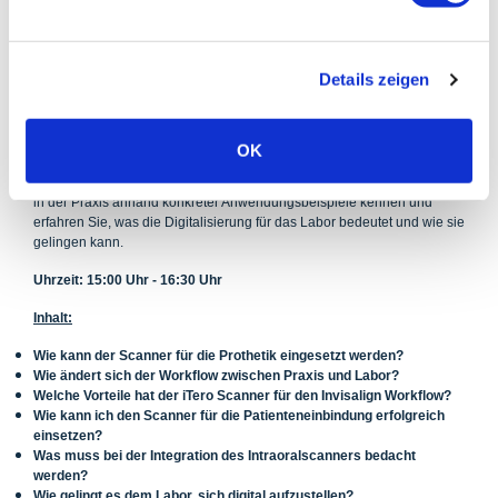
Details zeigen
Der Einsatz des iTero Intraoralscanners in der Praxis und im Labor
Die digitale Abformung eröffnet sowohl Praxen als auch Laboren
OK
vielfältige neue Möglichkeiten. Gewinnen Sie Einblicke in die digitalen
Abläufe, lernen SIe den vielfältigen Einsatz des iTero Intraoralscanners
in der Praxis anhand konkreter Anwendungsbeispiele kennen und
erfahren Sie, was die Digitalisierung für das Labor bedeutet und wie sie
gelingen kann.
Uhrzeit: 15:00 Uhr - 16:30 Uhr
Inhalt:
Wie kann der Scanner für die Prothetik eingesetzt werden?
Wie ändert sich der Workflow zwischen Praxis und Labor?
Welche Vorteile hat der iTero Scanner für den Invisalign Workflow?
Wie kann ich den Scanner für die Patienteneinbindung erfolgreich
einsetzen?
Was muss bei der Integration des Intraoralscanners bedacht
werden?
Wie gelingt es dem Labor, sich digital aufzustellen?