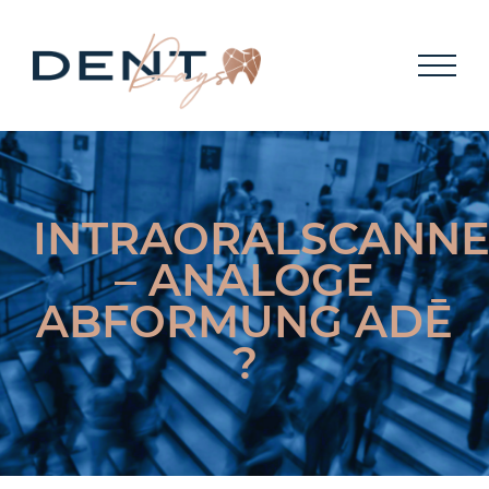
MEMBER
KONTAKT
INTRAORALSCANN
– ANALOGE
ABFORMUNG ADĒ
?