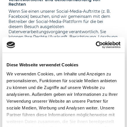
Rechten
Wenn Sie einen unserer Social-Media-Auftritte (z. B.
Facebook) besuchen, sind wir gemeinsam mit dem
Betreiber der Social-Media-Plattform für die bei
diesem Besuch ausgelösten
Datenverarbeitungsvorgänge verantwortlich. Sie
können Ihre Rechte (Auskunft, Berichtigung, Löschung,
Einschränkung der Verarbeitung,
Datenübertragbarkeit und Beschwerde) grundsätzlich
sowohl ggü. uns als auch ggü. dem Betreiber des
jeweiligen Social-Media-Portals (z. B. ggü. Facebook)
geltend machen.
Diese Webseite verwendet Cookies
Bitte beachten Sie, dass wir trotz der gemeinsamen
Wir verwenden Cookies, um Inhalte und Anzeigen zu
Verantwortlichkeit mit den Social-Media-Portal-
personalisieren, Funktionen für soziale Medien anbieten
Betreibern nicht vollumfänglich Einfluss auf die
Datenverarbeitungsvorgänge der Social-Media-Portale
zu können und die Zugriffe auf unsere Website zu
haben. Unsere Möglichkeiten richten sich maßgeblich
analysieren. Außerdem geben wir Informationen zu Ihrer
nach der Unternehmenspolitik des jeweiligen
Verwendung unserer Website an unsere Partner für
Anbieters.
soziale Medien, Werbung und Analysen weiter. Unsere
Speicherdauer
Partner führen diese Informationen möglicherweise mit
Die unmittelbar von uns über die Social-Media-Präsenz
weiteren Daten zusammen, die Sie ihnen bereitgestellt
erfassten Daten werden von unseren Systemen