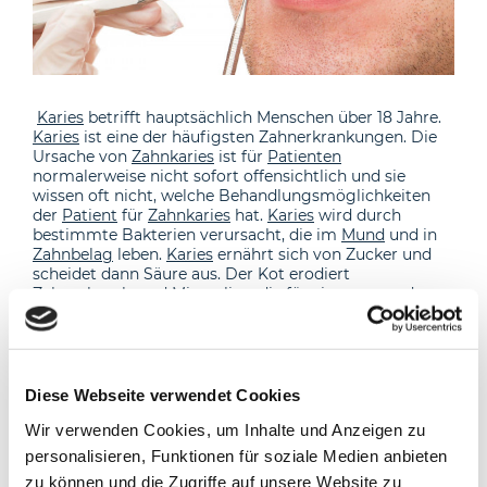
Karies
betrifft hauptsächlich Menschen über 18 Jahre.
Karies
ist eine der häufigsten Zahnerkrankungen. Die
Ursache von
Zahnkaries
ist für
Patienten
normalerweise nicht sofort offensichtlich und sie
wissen oft nicht, welche Behandlungsmöglichkeiten
der
Patient
für
Zahnkaries
hat.
Karies
wird durch
bestimmte Bakterien verursacht, die im
Mund
und in
Zahnbelag
leben.
Karies
ernährt sich von Zucker und
scheidet dann Säure aus. Der Kot erodiert
Zahnschmelz
und Mineralien, die für einen gesunden
Zahnschutz notwendig sind. Calcium ist ein wichtiges
Mineral für die Erhaltung der Zähne.
Zahnärzte
nennen
diesen Prozess Demineralisierung. Wenn
Karies
nicht
frühzeitig erkannt oder behandelt wird, treten Löcher
in den Zähnen auf. Diese Löcher öffnen sich und
Diese Webseite verwendet Cookies
brechen die Zähne. Das Ausmaß der
Wir verwenden Cookies, um Inhalte und Anzeigen zu
Zahnkariesschädigung hängt von der Zeitdauer ab. Die
richtige Ernährung spielt auch eine wichtige Rolle bei
personalisieren, Funktionen für soziale Medien anbieten
der Förderung der Karies. Wenn die Säure die
Zähne
zu können und die Zugriffe auf unsere Website zu