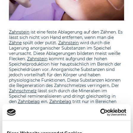
Zahnstein
ist eine feste Ablagerung auf den Zähnen. Es
lässt sich nicht von Hand entfernen, wenn man die
Zähne
spült oder putzt.
Zahnstein
wird durch die
Lagerung anorganischer Substanzen im Speichel
verursacht. Diese Ablagerungen bildeten meist weiße
Flecken.
Zahnstein
kommt aufgrund der hohen
Speichelproduktion hier hauptsächlich im Bereich der
Speicheldrüsen vor. Anorganische Substanzen sind
jedoch vorteilhaft für den Körper und haben
physiologische Funktionen. Diese Substanzen können
die Regeneration des Zahnschmelzes verringern. Der
Zahnschmelz
lässt sich durch die Mineralien im
Speichel remineralisieren und dringt gleichzeitig in
den
Zahnbelag
ein.
Zahnbelag
tritt nur in Bereichen
auf, die nicht gründlich gereinigt sind.
Zahnbelag
kann
innerhalb weniger Tage aushärten und so hart werden,
dass man ihn nicht durch regelmäßige
Zahnreinigung
entfernen kann.
Zahnstein
ist daher eine mineralisierte
Plakette.
Zahnstein
allein kann keine
Parodontitis