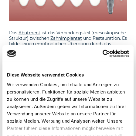
Das
Abutment
ist das Verbindungsteil (mesoskopische
Struktur) zwischen
Zahnimplantat
und Restauration. Es
bildet einen empfindlichen Übergang durch das
Weichgewebe um das Implantat, den Zahnfleischrand,
zur oberen Struktur der
Mundhöhle
und des Implantats
und zielt auf eine
Osseointegration
ab. Das
Abutment
besteht üblicherweise aus Titan, Nichtedelmetall,
Edelmetall, Aluminiumoxidkeramik oder
Diese Webseite verwendet Cookies
Zirkonoxidkeramik. Sie können als abnehmbare oder
bedingte oder bedingungslose abnehmbare
Wir verwenden Cookies, um Inhalte und Anzeigen zu
Verbindungen konstruiert werden. Die
personalisieren, Funktionen für soziale Medien anbieten
Implantatabutments können nach Herstellungstyp
klassifiziert werden. Es gibt einen Unterschied
zu können und die Zugriffe auf unsere Website zu
zwischen vorgefertigten (konfektionierten),
analysieren. Außerdem geben wir Informationen zu Ihrer
gegossenen oder Einpress-Abutments und gefrästen
Verwendung unserer Website an unsere Partner für
CAD / CAM-Implantat-Abutments. Vorgefertigte
Abutments sind in verschiedenen Größen, Formen und
soziale Medien, Werbung und Analysen weiter. Unsere
Winkeln sowie in Versionen erhältlich, die poliert
Partner führen diese Informationen möglicherweise mit
werden können oder nicht. Das einteilige
Implantat
weiteren Daten zusammen, die Sie ihnen bereitgestellt