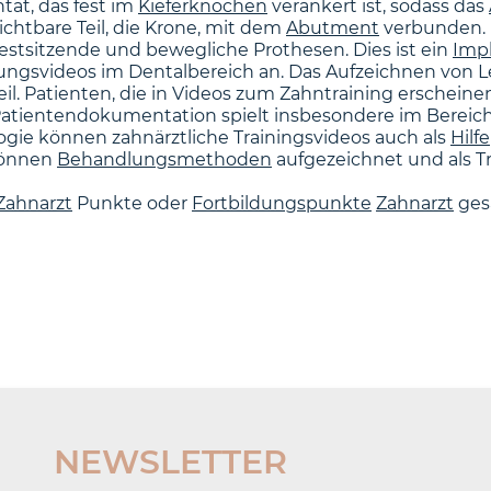
ntat, das fest im
Kieferknochen
verankert ist, sodass das
ichtbare Teil, die Krone, mit dem
Abutment
verbunden. B
estsitzende und bewegliche Prothesen. Dies ist ein
Imp
ungsvideos im Dentalbereich an. Das Aufzeichnen von Leh
il. Patienten, die in Videos zum Zahntraining erscheine
atientendokumentation spielt insbesondere im Berei
ogie können zahnärztliche Trainingsvideos auch als
Hilfe
können
Behandlungsmethoden
aufgezeichnet und als T
Zahnarzt
Punkte oder
Fortbildungspunkte
Zahnarzt
ges
NEWSLETTER