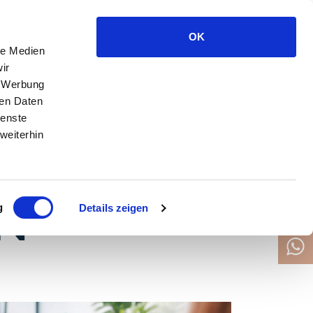
OK
ER WERDEN
MEMBER
KONTAKT
le Medien
ir
, Werbung
ren Daten
ienste
weiterhin
S FÜR
N
g
Details zeigen