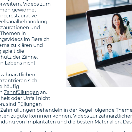
 erweitern. Videos zum
hemen gewidmet
g, restaurative
elkanalbehandlung,
estaurationen und
e Themen in
ngsvideos im Bereich
hema zu klären und
 spielt die
chutz
der Zähne,
n Lebens nicht
 zahnärztlichen
zentrieren sich
ie häufig
ch
Zahnfüllungen
an.
eit oder Unfall nicht
n, sind
Füllungen
h
Zahnfüllungen
behandeln in der Regel folgende Themen
nten
zugute kommen können. Videos zur zahnärztlichen
ndung von Implantaten und die besten Materialien. Da