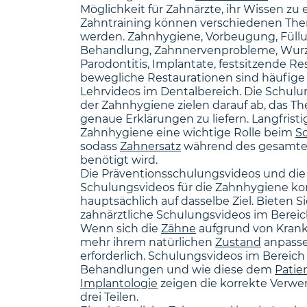
Möglichkeit für Zahnärzte, ihr Wissen zu
Zahntraining können verschiedenen T
werden. Zahnhygiene, Vorbeugung, Füllun
Behandlung, Zahnnervenprobleme, Wurz
Parodontitis, Implantate, festsitzende R
bewegliche Restaurationen sind häufig
Lehrvideos im Dentalbereich. Die Schulu
der Zahnhygiene zielen darauf ab, das T
genaue Erklärungen zu liefern. Langfristig
Zahnhygiene eine wichtige Rolle beim
S
sodass
Zahnersatz
während des gesamte
benötigt wird.
Die Präventionsschulungsvideos und die
Schulungsvideos für die Zahnhygiene kon
hauptsächlich auf dasselbe Ziel. Bieten S
zahnärztliche Schulungsvideos im Berei
Wenn sich die
Zähne
aufgrund von Krankh
mehr ihrem natürlichen
Zustand
anpasse
erforderlich. Schulungsvideos im Bereic
Behandlungen und wie diese dem
Patie
Implantologie
zeigen die korrekte Verwe
drei Teilen.