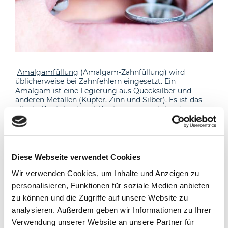
Amalgamfüllung
(Amalgam-Zahnfüllung) wird
üblicherweise bei Zahnfehlern eingesetzt. Ein
Amalgam
ist eine
Legierung
aus Quecksilber und
anderen Metallen (Kupfer, Zinn und Silber). Es ist das
älteste Dentalmaterial. Kontroversen entstanden
jedoch aufgrund von giftigem Quecksilber: Wir wissen,
dass Schwermetalle Nerven usw. angreifen können. Es
soll Nervosität, Schlafstörungen, Depressionen und
andere Krankheiten verursachen. Bisher ist jedoch
nicht nachgewiesen, dass diese Gefahr auch von
Diese Webseite verwendet Cookies
Amalgamfüllungen ausgeht: Amalgamfüllungen
können über viele Jahre eine geringe Menge
Wir verwenden Cookies, um Inhalte und Anzeigen zu
Quecksilber freisetzen und im Körper ablagern. Bisher
personalisieren, Funktionen für soziale Medien anbieten
gibt es jedoch keine eindeutigen Hinweise darauf, dass
zu können und die Zugriffe auf unsere Website zu
Amalgam
auf diese Weise die Gesundheit schädigen
kann - beispielsweise in Form von Nervenschäden,
analysieren. Außerdem geben wir Informationen zu Ihrer
Müdigkeit, chronischen Kopfschmerzen oder erhöhtem
Verwendung unserer Website an unsere Partner für
Krebs. Amalgamfüllungen eignen sich besonders für